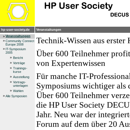
hp-user-society.de
Veranstaltungen
»
Veranstaltungen
Technik-Wissen aus erster
»
Community Connect
Europe 2008
»
IT-Symposium
Über 600 Teilnehmer profi
2005
»
Bericht
von Expertenwissen
»
Vorträge
»
Trainings-
kurse
Für manche IT-Professionals
»
Ausstellung
»
Vortrags-
Symposiums wichtiger als 
unterlagen
»
Wahlen
Über 600 Teilnehmer verzei
»
Alle Symposien
die HP User Society DECU
Jahr. Neu war der integrier
Forum auf dem über 20 Aus